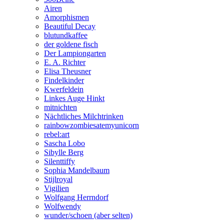
Airen
Amorphismen
Beautiful Decay
blutundkaffee
der goldene fisch
Der Lampiongarten
E. A. Richter
Elisa Theusner
Findelkinder
Kwerfeldein
Linkes Auge Hinkt
mitnichten
Nächtliches Milchtrinken
rainbowzombiesatemyunicorn
rebel:art
Sascha Lobo
Sibylle Berg
Silenttiffy
Sophia Mandelbaum
Stijlroyal
Vigilien
Wolfgang Herrndorf
Wolfwendy
wunder/schoen (aber selten)