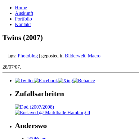
Home
Auskunft
Portfolio
Kontakt
Twins (2007)
tags:
Photoblog
| geposted in
Bilderwelt
,
Macro
28/07/07.
Zufallsarbeiten
Anderswo
500Beine