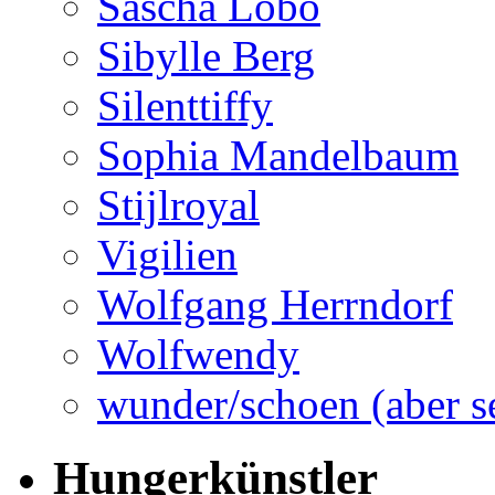
Sascha Lobo
Sibylle Berg
Silenttiffy
Sophia Mandelbaum
Stijlroyal
Vigilien
Wolfgang Herrndorf
Wolfwendy
wunder/schoen (aber s
Hungerkünstler