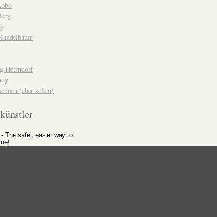
Lobo
Berg
fy
Mandelbaum
l
g Herrndorf
ndy
choen (aber selten)
künstler