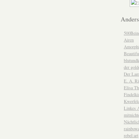
Ander
500Bein
Airen
Amorph
Beautif
blutundk
der gold
Der Lam
E. A. Ri
Elisa T
Findelki
Kwerfel
Linkes 
mitnicht
Nächtlic
rainbow
rebel:art