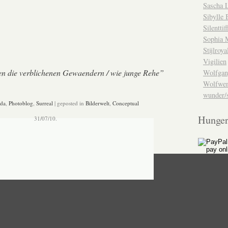
Sascha 
Sibylle 
Silenttif
Sophia 
Stijlroya
Vigilien
en die verblichenen Gewaendern / wie junge Rehe”
Wolfgan
Wolfwe
wunder/s
da
,
Photoblog
,
Surreal
| geposted in
Bilderwelt
,
Conceptual
Hunger
31/07/10.