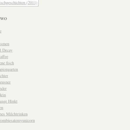
swo
e
ismen
ul Decay
affee
ene fisch
piongarten
chter
heusner
nder
dein
Auge Hinkt
en
hes Milchtrinken
zombiesatemyunicorn