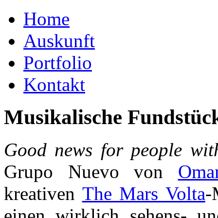
Home
Auskunft
Portfolio
Kontakt
Musikalische Fundstüc
Good news for people with
Grupo Nuevo von
Omar
kreativen
The Mars Volta
-
einen wirklich sehens- un