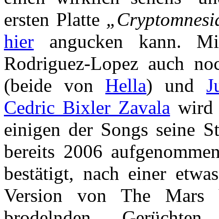
ersten Platte
„Cryptomnesi
hier
angucken kann. Mit
Rodriguez-Lopez auch n
(beide von
Hella
) und
J
Cedric Bixler Zavala
wird 
einigen der Songs seine 
bereits 2006 aufgenommen 
bestätigt, nach einer etwa
Version von The Mars 
brodelnden Gerüchte