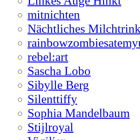
Linkes Auge Hinkt
mitnichten
Nächtliches Milchtrin
rainbowzombiesatemy
rebel:art
Sascha Lobo
Sibylle Berg
Silenttiffy
Sophia Mandelbaum
Stijlroyal