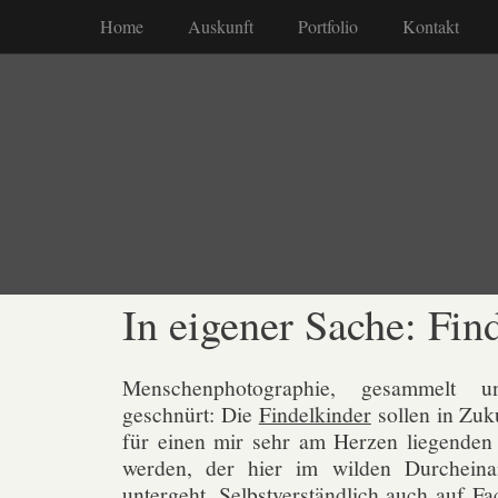
Home
Auskunft
Portfolio
Kontakt
In eigener Sache: Fin
Menschenphotographie, gesammelt 
geschnürt: Die
Findelkinder
sollen in Zuk
für einen mir sehr am Herzen liegenden 
werden, der hier im wilden Durcheina
untergeht. Selbstverständlich auch auf
Fa