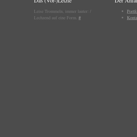
Das (Vor-)Letzte
Der Anfa
Leise Trommeln, immer lauter: /
Portf
Lechzend auf eine Form.
#
Konta