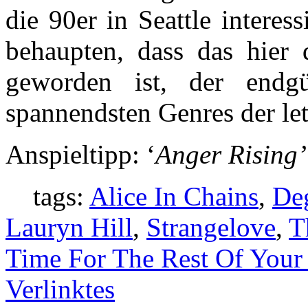
die 90er in Seattle interes
behaupten, dass das hier d
geworden ist, der endgü
spannendsten Genres der le
Anspieltipp: ‘
Anger Rising’
tags:
Alice In Chains
,
Deg
Lauryn Hill
,
Strangelove
,
T
Time For The Rest Of Your 
Verlinktes