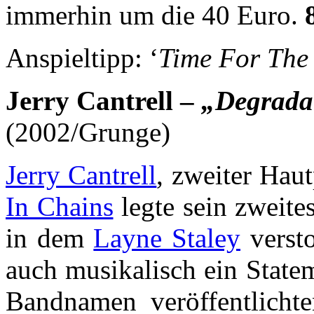
immerhin um die 40 Euro.
Anspieltipp: ‘
Time For The 
Jerry Cantrell –
„Degradat
(2002/Grunge)
Jerry Cantrell
, zweiter Hau
In Chains
legte sein zweite
in dem
Layne Staley
versto
auch musikalisch ein State
Bandnamen veröffentlicht