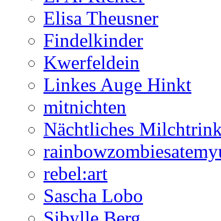
Elisa Theusner
Findelkinder
Kwerfeldein
Linkes Auge Hinkt
mitnichten
Nächtliches Milchtrin
rainbowzombiesatemy
rebel:art
Sascha Lobo
Sibylle Berg