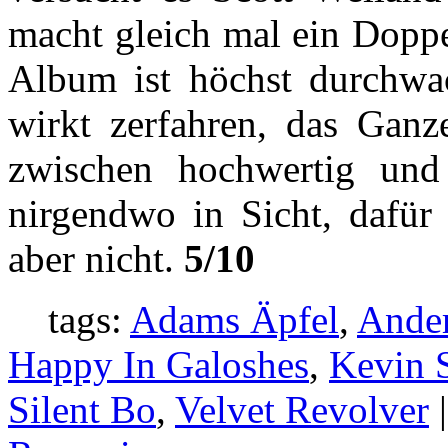
macht gleich mal ein Dopp
Album ist höchst durchwach
wirkt zerfahren, das Ganze
zwischen hochwertig und
nirgendwo in Sicht, dafür 
aber nicht.
5/10
tags:
Adams Äpfel
,
Ander
Happy In Galoshes
,
Kevin 
Silent Bo
,
Velvet Revolver
|